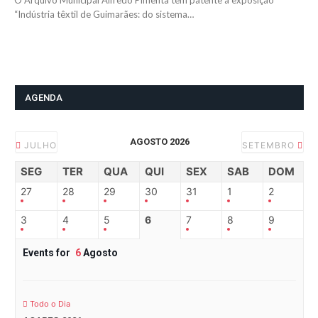
O Arquivo Municipal Alfredo Pimenta tem patente a exposição
“Indústria têxtil de Guimarães: do sistema…
AGENDA
AGOSTO 2026
JULHO
SETEMBRO
SEG
TER
QUA
QUI
SEX
SAB
DOM
27
28
29
30
31
1
2
3
4
5
6
7
8
9
Events for
6
Agosto
Todo o Dia