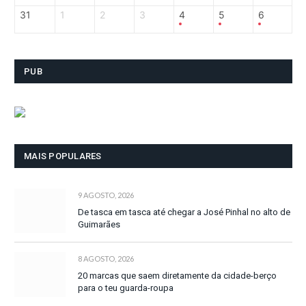
31
1
2
3
4
5
6
PUB
MAIS POPULARES
9 AGOSTO, 2026
De tasca em tasca até chegar a José Pinhal no alto de
Guimarães
8 AGOSTO, 2026
20 marcas que saem diretamente da cidade-berço
para o teu guarda-roupa