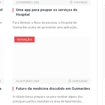
D
25 FEVEREIRO, 2021
1 MIN READ
il
Uma app para poupar os serviços do
Hospital
um
Para diminuir o fluxo de pessoas, o Hospital de
Guimarães acaba de apresentar uma aplicação…
INOVAÇÃO
D
16 OUTUBRO, 2018
2 MINS READ
a
Futuro da medicina discutido em Guimarães
A cidade berço prepara-se para receber alguns dos
principais peritos mundiais na área de hipertensão…