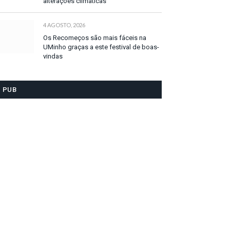
alterações climáticas
4 AGOSTO, 2026
Os Recomeços são mais fáceis na
UMinho graças a este festival de boas-
vindas
PUB