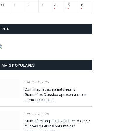
31
1
2
3
4
5
6
PUB
MAIS POPULARES
5 AGOSTO, 2026
Com inspiração na natureza, o
Guimarães Clássico apresenta-se em
harmonia musical
5 AGOSTO, 2026
Guimarães prepara investimento de 5,5
milhões de euros para mitigar