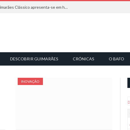
Com inspiração na natureza, o Guimarães Clássico apresenta-se em harmonia musical
DESCOBRIR GUIMARÃES
CRÓNICAS
O BAFO
INOVAÇÃO