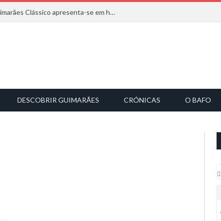
Com inspiração na natureza, o Guimarães Clássico apresenta-se em harmonia musical
DESCOBRIR GUIMARÃES
CRÓNICAS
O BAFO