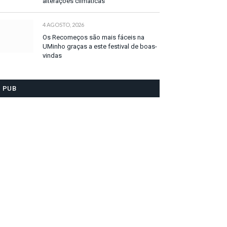
alterações climáticas
4 AGOSTO, 2026
Os Recomeços são mais fáceis na
UMinho graças a este festival de boas-
vindas
PUB