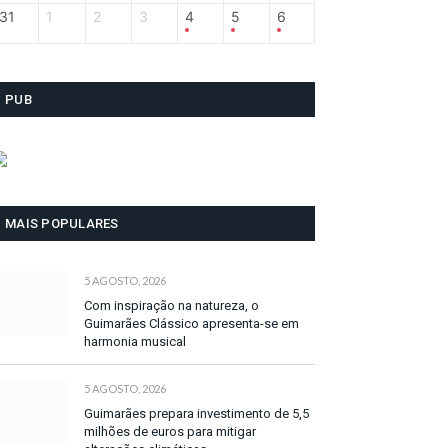
31
1
2
3
4
5
6
PUB
MAIS POPULARES
5 AGOSTO, 2026
Com inspiração na natureza, o
Guimarães Clássico apresenta-se em
harmonia musical
5 AGOSTO, 2026
Guimarães prepara investimento de 5,5
milhões de euros para mitigar