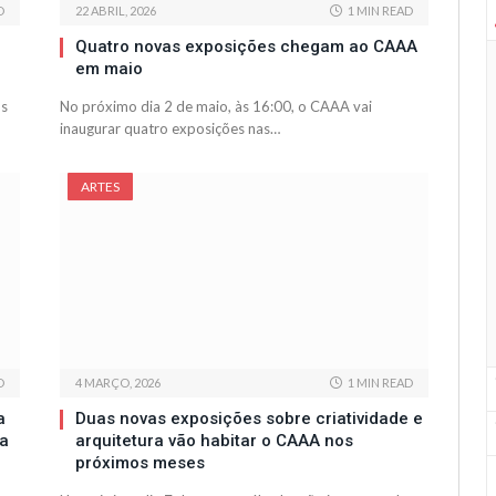
D
22 ABRIL, 2026
1 MIN READ
Quatro novas exposições chegam ao CAAA
em maio
os
No próximo dia 2 de maio, às 16:00, o CAAA vai
inaugurar quatro exposições nas…
ARTES
D
4 MARÇO, 2026
1 MIN READ
a
Duas novas exposições sobre criatividade e
ea
arquitetura vão habitar o CAAA nos
próximos meses