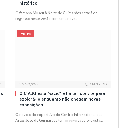
histórico
r
O famoso Museu à Noite de Guimarães estará de
regresso neste verão com uma nova…
ARTES
D
3 MAIO, 2025
1 MIN READ
as
O CIAJG está “vazio” e há um convite para
explorá-lo enquanto não chegam novas
exposições
O novo ciclo expositivo do Centro Internacional das
Artes José de Guimarães tem inauguração prevista…