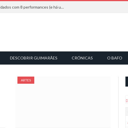
Mucho Flow alarga leque de convidados com 8 performances (e há uma saída)
DESCOBRIR GUIMARÃES
CRÓNICAS
O BAFO
ARTES