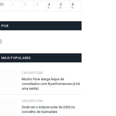
31
1
2
3
4
5
6
PUB
MAIS POPULARES
7 AGOSTO, 2026
Mucho Flow alarga leque de
convidados com 8 performances (e há
uma saída)
6 AGOSTO, 2026
Onde ver o eclipse solar de 2026 no
concelho de Guimarães