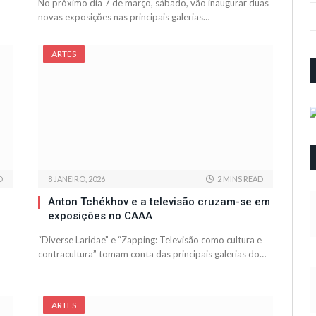
No próximo dia 7 de março, sábado, vão inaugurar duas
novas exposições nas principais galerias…
ARTES
D
8 JANEIRO, 2026
2 MINS READ
Anton Tchékhov e a televisão cruzam-se em
exposições no CAAA
“Diverse Laridae” e “Zapping: Televisão como cultura e
contracultura” tomam conta das principais galerias do…
ARTES