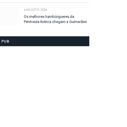
6 AGOSTO, 2026
Os melhores hambúrgueres da
Península Ibérica chegam a Guimarães
PUB