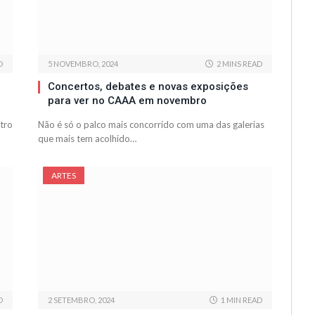
D
5 NOVEMBRO, 2024
2 MINS READ
Concertos, debates e novas exposições
para ver no CAAA em novembro
tro
Não é só o palco mais concorrido com uma das galerias
que mais tem acolhido…
ARTES
D
2 SETEMBRO, 2024
1 MIN READ