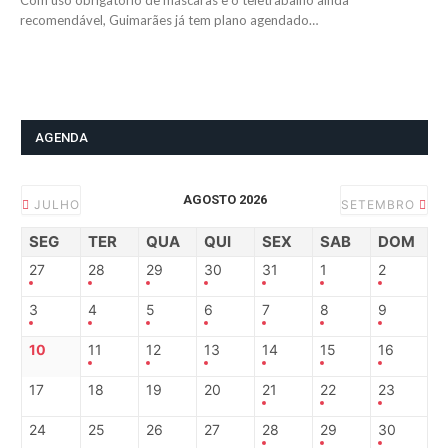
Com uso obrigatório de máscaras e o teletrabalho ainda
recomendável, Guimarães já tem plano agendado…
AGENDA
AGOSTO 2026
JULHO
SETEMBRO
SEG
TER
QUA
QUI
SEX
SAB
DOM
27
28
29
30
31
1
2
3
4
5
6
7
8
9
10
11
12
13
14
15
16
17
18
19
20
21
22
23
24
25
26
27
28
29
30