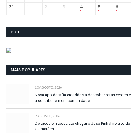
31
1
2
3
4
5
6
PUB
MAIS POPULARES
10 AGOSTO, 2026
Nova app desafia cidadãos a descobrir rotas verdes e
a contribuírem em comunidade
9 AGOSTO, 2026
De tasca em tasca até chegar a José Pinhal no alto de
Guimarães