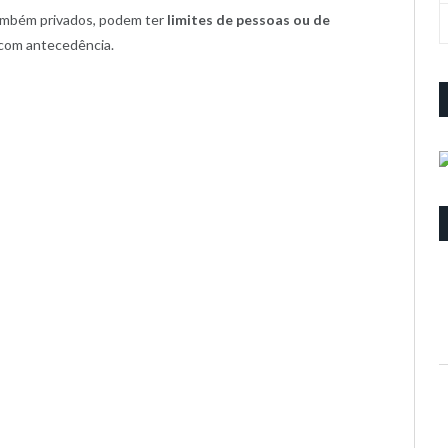
também privados, podem ter
limites de pessoas ou de
a com antecedência.
;