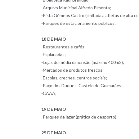
-Arquivo Municipal Alfredo Pimenta;
-Pista Gémeos Castro (limitada a atletas de alta c
-Parques de estacionamento públicos;
18 DE MAIO
-Restaurantes e cafés;
-Esplanadas;
-Lojas de média dimensão (máximo 400m2);
-Mercados de produtos frescos;
-Escolas, creches, centros sociais;
-Paço dos Duques, Castelo de Guimarães;
-CAAA;
19 DE MAIO
-Parques de lazer (prática de desporto);
25 DE MAIO