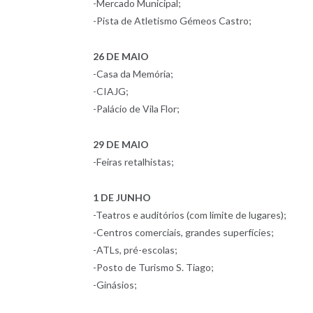
-Mercado Municipal;
-Pista de Atletismo Gémeos Castro;
26 DE MAIO
-Casa da Memória;
-CIAJG;
-Palácio de Vila Flor;
29 DE MAIO
-Feiras retalhistas;
1 DE JUNHO
-Teatros e auditórios (com limite de lugares);
-Centros comerciais, grandes superfícies;
-ATLs, pré-escolas;
-Posto de Turismo S. Tiago;
-Ginásios;