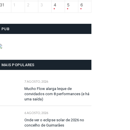
31
1
2
3
4
5
6
PUB
MAIS POPULARES
7 AGOSTO, 2026
Mucho Flow alarga leque de
convidados com 8 performances (e há
uma saída)
6 AGOSTO, 2026
Onde ver o eclipse solar de 2026 no
concelho de Guimarães