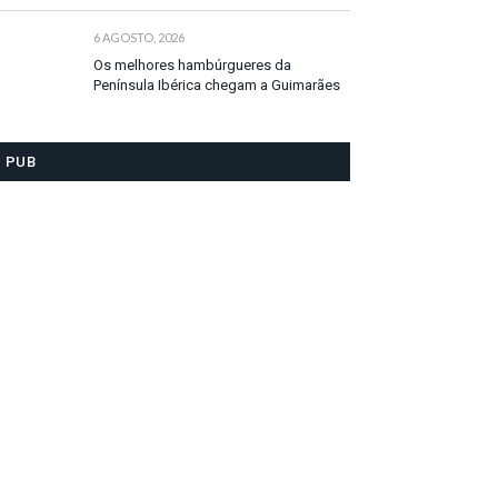
6 AGOSTO, 2026
Os melhores hambúrgueres da
Península Ibérica chegam a Guimarães
PUB