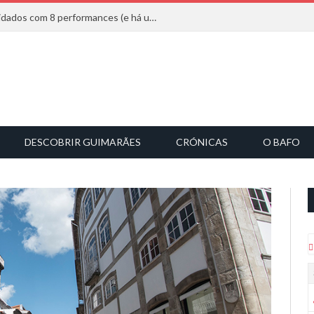
Mucho Flow alarga leque de convidados com 8 performances (e há uma saída)
DESCOBRIR GUIMARÃES
CRÓNICAS
O BAFO