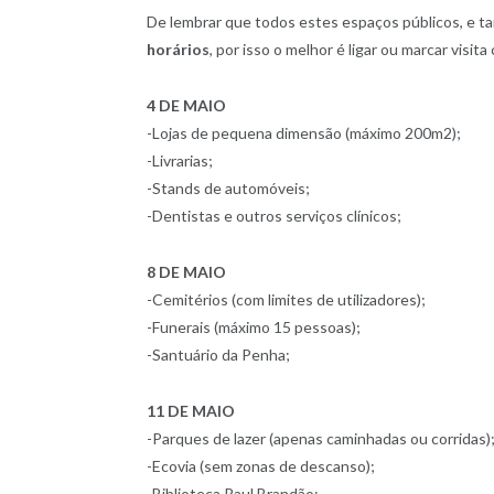
De lembrar que todos estes espaços públicos, e 
horários
, por isso o melhor é ligar ou marcar visit
4 DE MAIO
-Lojas de pequena dimensão (máximo 200m2);
-Livrarias;
-Stands de automóveis;
-Dentistas e outros serviços clínicos;
8 DE MAIO
-Cemitérios (com limites de utilizadores);
-Funerais (máximo 15 pessoas);
-Santuário da Penha;
11 DE MAIO
-Parques de lazer (apenas caminhadas ou corridas)
-Ecovia (sem zonas de descanso);
-Biblioteca Raul Brandão;