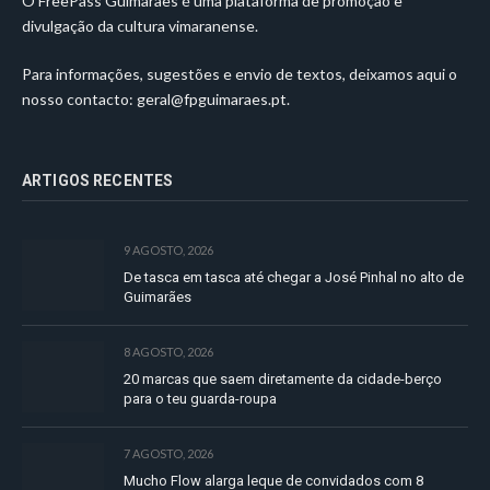
O FreePass Guimarães é uma plataforma de promoção e
divulgação da cultura vimaranense.
Para informações, sugestões e envio de textos, deixamos aqui o
nosso contacto:
geral@fpguimaraes.pt
.
ARTIGOS RECENTES
9 AGOSTO, 2026
De tasca em tasca até chegar a José Pinhal no alto de
Guimarães
8 AGOSTO, 2026
20 marcas que saem diretamente da cidade-berço
para o teu guarda-roupa
7 AGOSTO, 2026
Mucho Flow alarga leque de convidados com 8