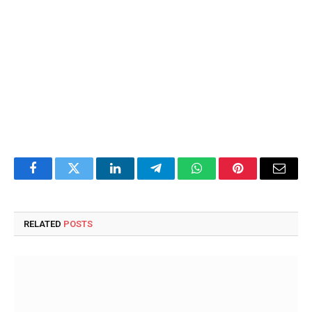
Facebook
Twitter
LinkedIn
Telegram
WhatsApp
Pinterest
Email
RELATED
POSTS