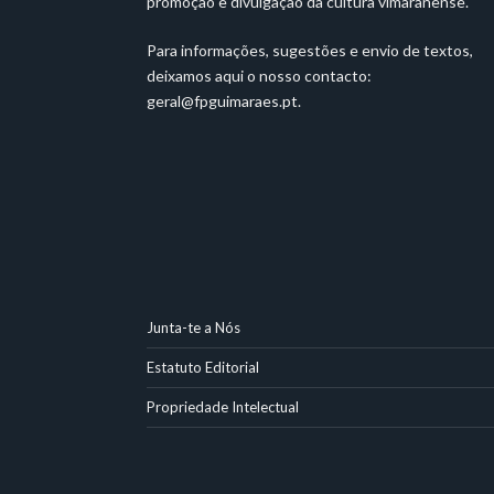
promoção e divulgação da cultura vimaranense.
Para informações, sugestões e envio de textos,
deixamos aqui o nosso contacto:
geral@fpguimaraes.pt
.
Junta-te a Nós
Estatuto Editorial
Propriedade Intelectual