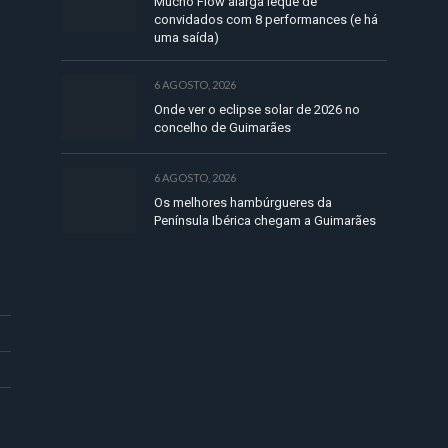
Mucho Flow alarga leque de
convidados com 8 performances (e há
uma saída)
6 AGOSTO, 2026
Onde ver o eclipse solar de 2026 no
concelho de Guimarães
6 AGOSTO, 2026
Os melhores hambúrgueres da
Península Ibérica chegam a Guimarães