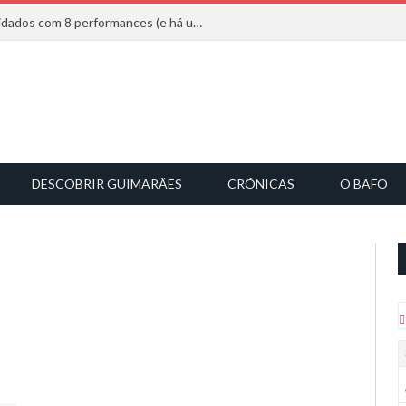
Mucho Flow alarga leque de convidados com 8 performances (e há uma saída)
DESCOBRIR GUIMARÃES
CRÓNICAS
O BAFO