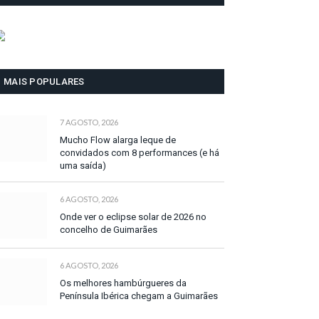
MAIS POPULARES
7 AGOSTO, 2026
Mucho Flow alarga leque de
convidados com 8 performances (e há
uma saída)
6 AGOSTO, 2026
Onde ver o eclipse solar de 2026 no
concelho de Guimarães
6 AGOSTO, 2026
Os melhores hambúrgueres da
Península Ibérica chegam a Guimarães