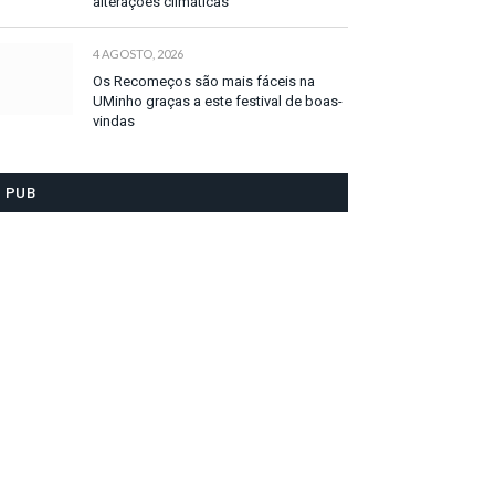
alterações climáticas
4 AGOSTO, 2026
Os Recomeços são mais fáceis na
UMinho graças a este festival de boas-
vindas
PUB