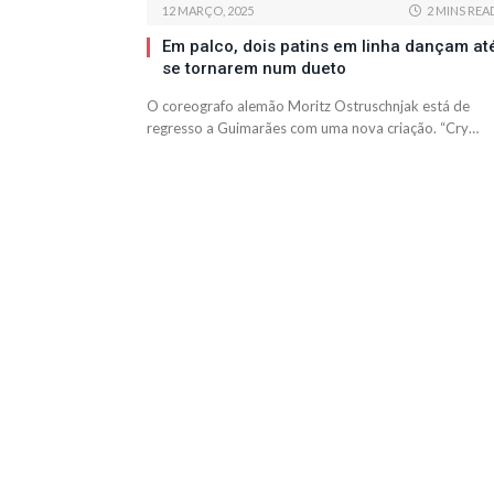
12 MARÇO, 2025
2 MINS REA
Em palco, dois patins em linha dançam at
se tornarem num dueto
O coreografo alemão Moritz Ostruschnjak está de
regresso a Guimarães com uma nova criação. “Cry…