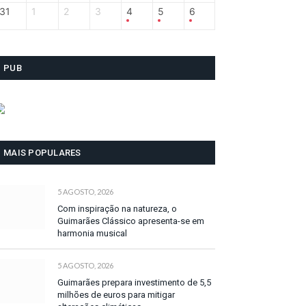
31
1
2
3
4
5
6
PUB
MAIS POPULARES
5 AGOSTO, 2026
Com inspiração na natureza, o
Guimarães Clássico apresenta-se em
harmonia musical
5 AGOSTO, 2026
Guimarães prepara investimento de 5,5
milhões de euros para mitigar