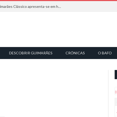
Com inspiração na natureza, o Guimarães Clássico apresenta-se em harmonia musical
DESCOBRIR GUIMARÃES
CRÓNICAS
O BAFO