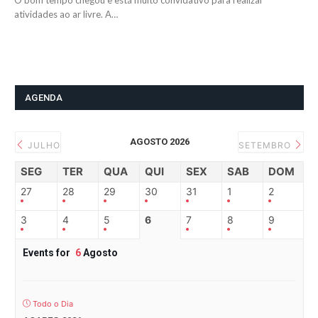
O bom tempo chegou e está muito convidativo para realizar
atividades ao ar livre. A…
AGENDA
AGOSTO 2026
JULHO
SETEMBRO
SEG
TER
QUA
QUI
SEX
SAB
DOM
27
28
29
30
31
1
2
3
4
5
6
7
8
9
Events for
6
Agosto
Todo o Dia