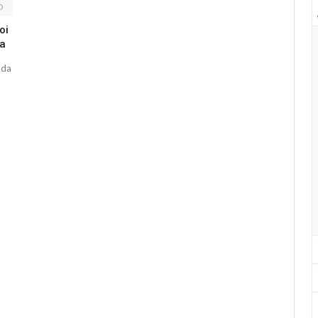
D
oi
ha
oda