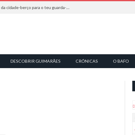
20 marcas que saem diretamente da cidade-berço para o teu guarda-roupa
DESCOBRIR GUIMARÃES
CRÓNICAS
O BAFO