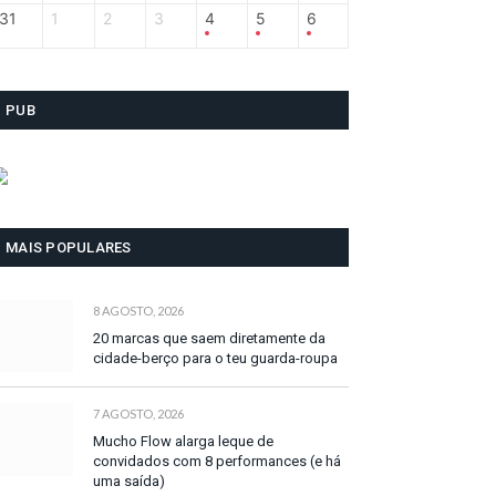
31
1
2
3
4
5
6
PUB
MAIS POPULARES
8 AGOSTO, 2026
20 marcas que saem diretamente da
cidade-berço para o teu guarda-roupa
7 AGOSTO, 2026
Mucho Flow alarga leque de
convidados com 8 performances (e há
uma saída)