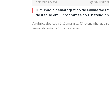
8 FEVEREIRO, 2024
3 MINS REA
O mundo cinematográfico de Guimarães f
destaque em 8 programas do Cinetendin
A rubrica dedicada à sétima arte, Cinetendinha, que r
semanalmente na SIC e nas redes…