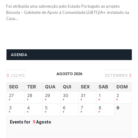
Foi atribuída uma subvenção pelo Estado Português ao projeto
Bússola – Gabinete de Apoio à Comunidade LGBTQIA+. instalado na
Casa…
AGENDA
AGOSTO 2026
JULHO
SETEMBRO
SEG
TER
QUA
QUI
SEX
SAB
DOM
27
28
29
30
31
1
2
3
4
5
6
7
8
9
Events for
9
Agosto