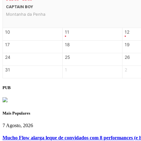
CAPTAIN BOY
Montanha da Penha
10
11
12
17
18
19
24
25
26
31
1
2
PUB
Mais Populares
7 Agosto, 2026
Mucho Flow alarga leque de convidados com 8 performances (e 