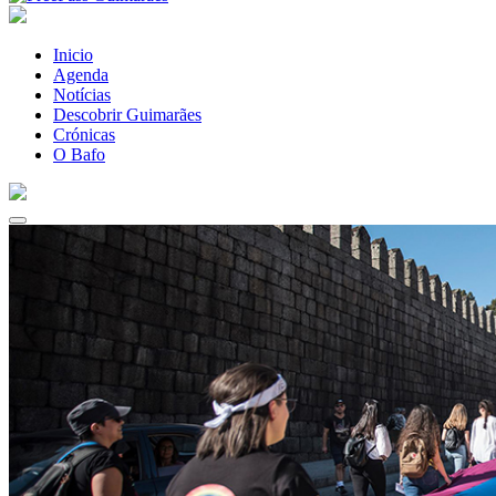
Inicio
Agenda
Notícias
Descobrir Guimarães
Crónicas
O Bafo