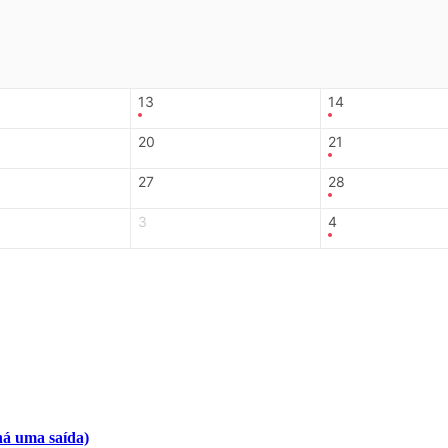
13
14
20
21
27
28
3
4
há uma saída)