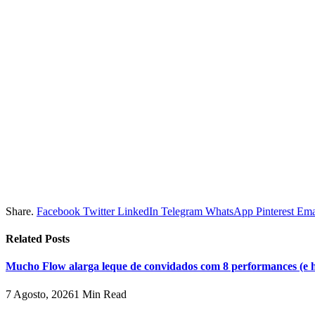
Share.
Facebook
Twitter
LinkedIn
Telegram
WhatsApp
Pinterest
Ema
Related
Posts
Mucho Flow alarga leque de convidados com 8 performances (e 
7 Agosto, 2026
1 Min Read