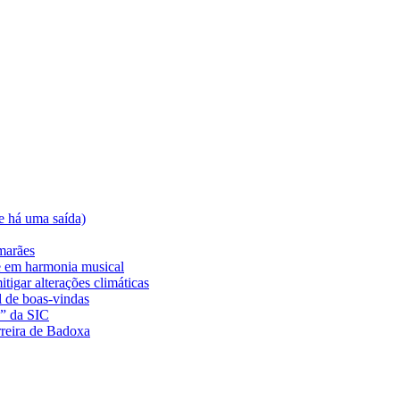
e há uma saída)
marães
e em harmonia musical
tigar alterações climáticas
l de boas-vindas
a” da SIC
rreira de Badoxa