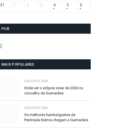
31
1
2
3
4
5
6
PUB
MAIS POPULARES
6 AGOSTO, 2026
Onde ver o eclipse solar de 2026 no
concelho de Guimarães
6 AGOSTO, 2026
Os melhores hambúrgueres da
Península Ibérica chegam a Guimarães