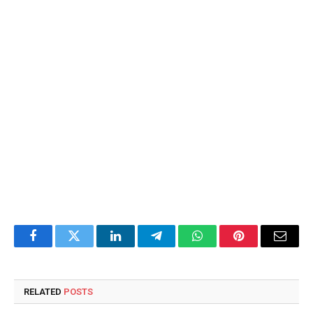
Facebook
Twitter
LinkedIn
Telegram
WhatsApp
Pinterest
Email
RELATED
POSTS