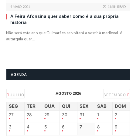
4 MAIO, 2021
1 MIN READ
A Feira Afonsina quer saber como é a sua própria
história
Não será este ano que Guimarães se voltará a vestir à medieval. A
autarquia quer…
AGENDA
AGOSTO 2026
JULHO
SETEMBRO
SEG
TER
QUA
QUI
SEX
SAB
DOM
27
28
29
30
31
1
2
3
4
5
6
7
8
9