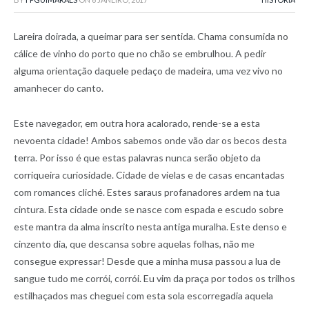
Lareira doirada, a queimar para ser sentida. Chama consumida no
cálice de vinho do porto que no chão se embrulhou. A pedir
alguma orientação daquele pedaço de madeira, uma vez vivo no
amanhecer do canto.
Este navegador, em outra hora acalorado, rende-se a esta
nevoenta cidade! Ambos sabemos onde vão dar os becos desta
terra. Por isso é que estas palavras nunca serão objeto da
corriqueira curiosidade. Cidade de vielas e de casas encantadas
com romances cliché. Estes saraus profanadores ardem na tua
cintura. Esta cidade onde se nasce com espada e escudo sobre
este mantra da alma inscrito nesta antiga muralha. Este denso e
cinzento dia, que descansa sobre aquelas folhas, não me
consegue expressar! Desde que a minha musa passou a lua de
sangue tudo me corrói, corrói. Eu vim da praça por todos os trilhos
estilhaçados mas cheguei com esta sola escorregadia aquela