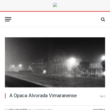
A Opaca Alvorada Vimaranense
0
BY
FPGUIMARÃES
ON
6 JANEIRO, 2017
HISTÓRIA