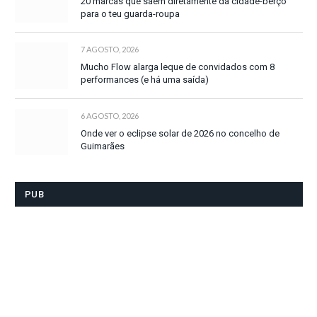
20 marcas que saem diretamente da cidade-berço
para o teu guarda-roupa
7 AGOSTO, 2026
Mucho Flow alarga leque de convidados com 8
performances (e há uma saída)
6 AGOSTO, 2026
Onde ver o eclipse solar de 2026 no concelho de
Guimarães
PUB