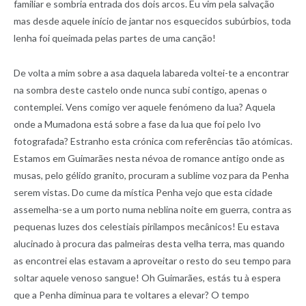
familiar e sombria entrada dos dois arcos. Eu vim pela salvação
mas desde aquele início de jantar nos esquecidos subúrbios, toda
lenha foi queimada pelas partes de uma canção!
De volta a mim sobre a asa daquela labareda voltei-te a encontrar
na sombra deste castelo onde nunca subi contigo, apenas o
contemplei. Vens comigo ver aquele fenómeno da lua? Aquela
onde a Mumadona está sobre a fase da lua que foi pelo Ivo
fotografada? Estranho esta crónica com referências tão atómicas.
Estamos em Guimarães nesta névoa de romance antigo onde as
musas, pelo gélido granito, procuram a sublime voz para da Penha
serem vistas. Do cume da mística Penha vejo que esta cidade
assemelha-se a um porto numa neblina noite em guerra, contra as
pequenas luzes dos celestiais pirilampos mecânicos! Eu estava
alucinado à procura das palmeiras desta velha terra, mas quando
as encontrei elas estavam a aproveitar o resto do seu tempo para
soltar aquele venoso sangue! Oh Guimarães, estás tu à espera
que a Penha diminua para te voltares a elevar? O tempo