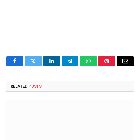
Facebook
Twitter
LinkedIn
Telegram
WhatsApp
Pinterest
Email
RELATED
POSTS