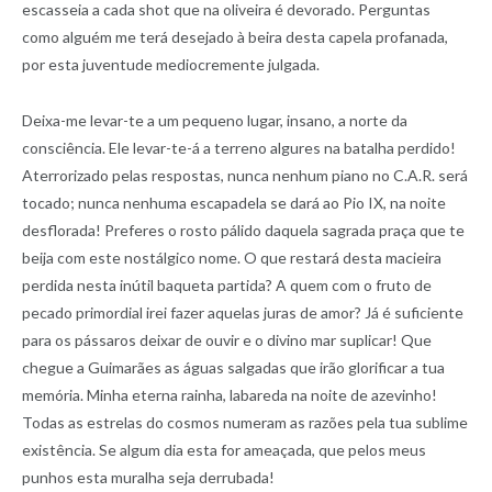
escasseia a cada shot que na oliveira é devorado. Perguntas
como alguém me terá desejado à beira desta capela profanada,
por esta juventude mediocremente julgada.
Deixa-me levar-te a um pequeno lugar, insano, a norte da
consciência. Ele levar-te-á a terreno algures na batalha perdido!
Aterrorizado pelas respostas, nunca nenhum piano no C.A.R. será
tocado; nunca nenhuma escapadela se dará ao Pio IX, na noite
desflorada! Preferes o rosto pálido daquela sagrada praça que te
beija com este nostálgico nome. O que restará desta macieira
perdida nesta inútil baqueta partida? A quem com o fruto de
pecado primordial irei fazer aquelas juras de amor? Já é suficiente
para os pássaros deixar de ouvir e o divino mar suplicar! Que
chegue a Guimarães as águas salgadas que irão glorificar a tua
memória. Minha eterna rainha, labareda na noite de azevinho!
Todas as estrelas do cosmos numeram as razões pela tua sublime
existência. Se algum dia esta for ameaçada, que pelos meus
punhos esta muralha seja derrubada!