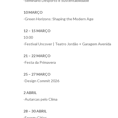
-Seminário Desporto e Sustentabilidade
10 MARÇO
-Green Horizons: Shaping the Modern Age
12 – 15 MARÇO
10:00
-Festival Uncover | Teatro Jordão + Garagem Avenida
21 – 22 MARÇO
-Festa da Primavera
25 – 27 MARÇO
-Design Commit 2026
2 ABRIL
-Autarcas pelo Clima
28 – 30 ABRIL
-Energy Cities