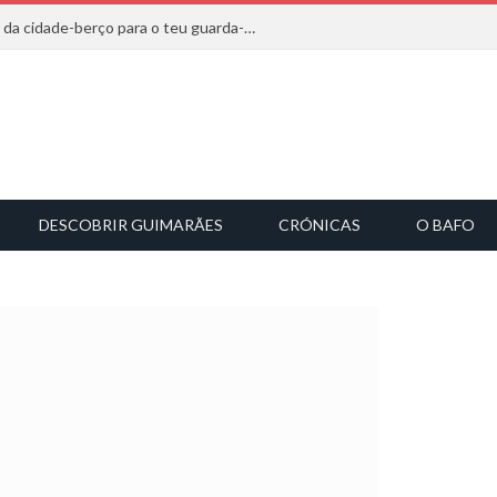
20 marcas que saem diretamente da cidade-berço para o teu guarda-roupa
DESCOBRIR GUIMARÃES
CRÓNICAS
O BAFO