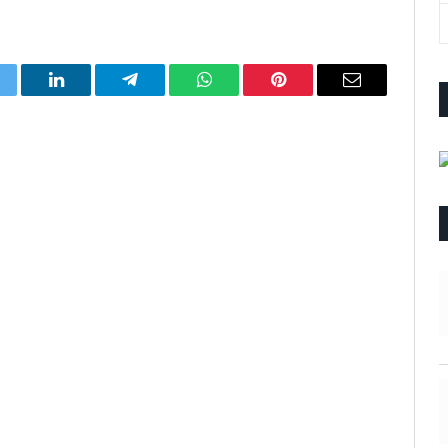
itter
LinkedIn
Telegram
WhatsApp
Pinterest
Email