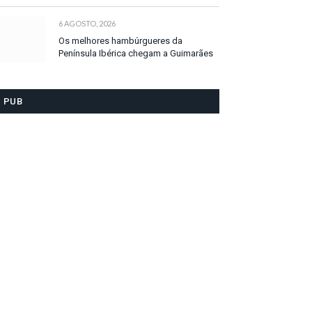
6 AGOSTO, 2026
Os melhores hambúrgueres da
Península Ibérica chegam a Guimarães
PUB