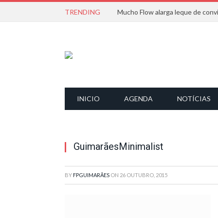
TRENDING
INICIO
AGENDA
NOTÍCIAS
GuimarãesMinimalist
BY
FPGUIMARÃES
ON
26 OUTUBRO, 2015