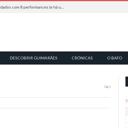
Mucho Flow alarga leque de convidados com 8 performances (e há uma saída)
DESCOBRIR GUIMARÃES
CRÓNICAS
O BAFO
0