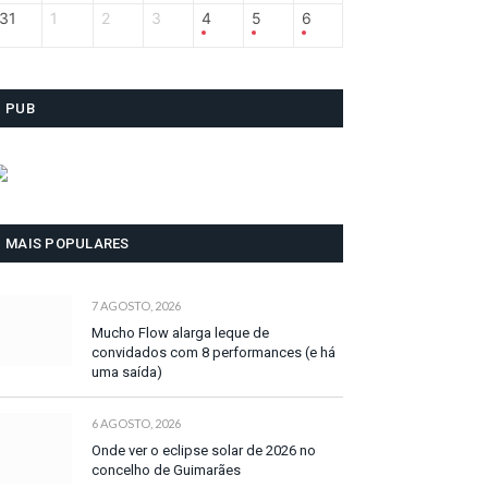
31
1
2
3
4
5
6
PUB
MAIS POPULARES
7 AGOSTO, 2026
Mucho Flow alarga leque de
convidados com 8 performances (e há
uma saída)
6 AGOSTO, 2026
Onde ver o eclipse solar de 2026 no
concelho de Guimarães