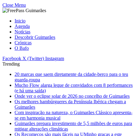
Close Menu
Inicio
Agenda
Notícias
Descobrir Guimarães
Crónicas
O Bafo
Facebook
X (Twitter)
Instagram
Trending
20 marcas que saem diretamente da cidade-berço para o teu
guarda-roupa
Mucho Flow alarga leque de convidados com 8 performances
(e há uma saída)
Onde ver o eclipse solar de 2026 no concelho de Guimarães
Os melhores hambúrgueres da Península Ibérica chegam a
Guimarães
Com inspiração na natureza, o Guimarães Clássico apresenta-
se em harmonia musical
Guimarães prepara investimento de 5,5 milhões de euros para
mitigar alterações climáticas
Os Recomeços são mais fáceis na UMinho graças a este