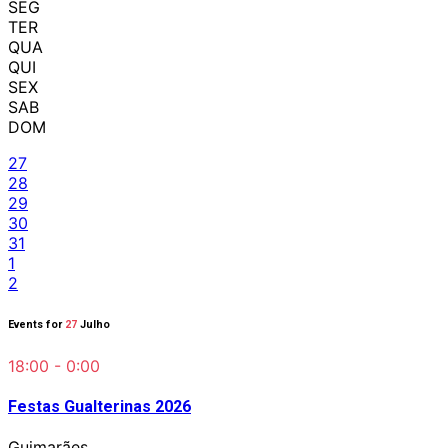
SEG
TER
QUA
QUI
SEX
SAB
DOM
27
28
29
30
31
1
2
Events for
27
Julho
18:00 - 0:00
Festas Gualterinas 2026
Guimarães