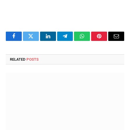
Facebook
Twitter
LinkedIn
Telegram
WhatsApp
Pinterest
Email
RELATED
POSTS