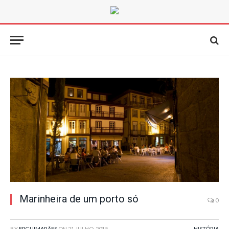
Marinheira de um porto só
0
BY
FPGUIMARÃES
ON
21 JULHO, 2015
HISTÓRIA