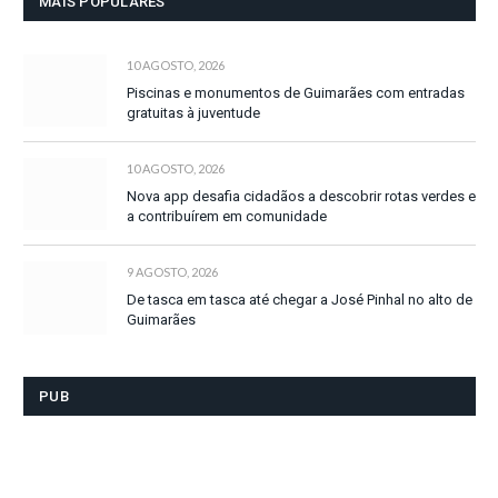
MAIS POPULARES
10 AGOSTO, 2026
Piscinas e monumentos de Guimarães com entradas
gratuitas à juventude
10 AGOSTO, 2026
Nova app desafia cidadãos a descobrir rotas verdes e
a contribuírem em comunidade
9 AGOSTO, 2026
De tasca em tasca até chegar a José Pinhal no alto de
Guimarães
PUB