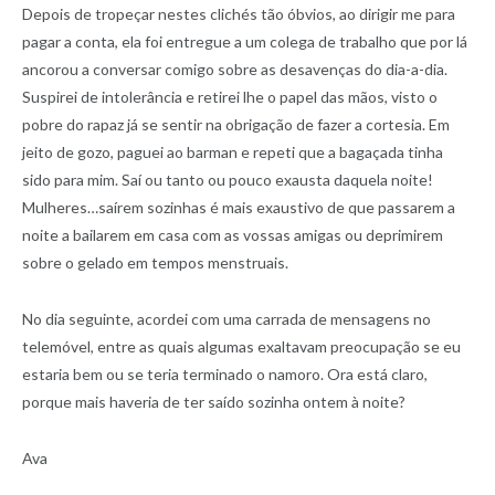
Depois de tropeçar nestes clichés tão óbvios, ao dirigir me para
pagar a conta, ela foi entregue a um colega de trabalho que por lá
ancorou a conversar comigo sobre as desavenças do dia-a-dia.
Suspirei de intolerância e retirei lhe o papel das mãos, visto o
pobre do rapaz já se sentir na obrigação de fazer a cortesia. Em
jeito de gozo, paguei ao barman e repeti que a bagaçada tinha
sido para mim. Saí ou tanto ou pouco exausta daquela noite!
Mulheres…saírem sozinhas é mais exaustivo de que passarem a
noite a bailarem em casa com as vossas amigas ou deprimirem
sobre o gelado em tempos menstruais.
No dia seguinte, acordei com uma carrada de mensagens no
telemóvel, entre as quais algumas exaltavam preocupação se eu
estaria bem ou se teria terminado o namoro. Ora está claro,
porque mais haveria de ter saído sozinha ontem à noite?
Ava