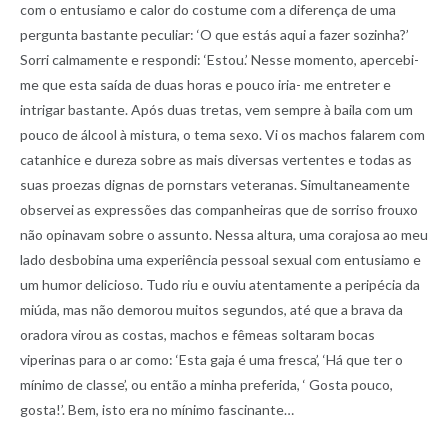
com o entusiamo e calor do costume com a diferença de uma
pergunta bastante peculiar: ‘O que estás aqui a fazer sozinha?’
Sorri calmamente e respondi: ‘Estou.’ Nesse momento, apercebi-
me que esta saída de duas horas e pouco iria- me entreter e
intrigar bastante. Após duas tretas, vem sempre à baila com um
pouco de álcool à mistura, o tema sexo. Vi os machos falarem com
catanhice e dureza sobre as mais diversas vertentes e todas as
suas proezas dignas de pornstars veteranas. Simultaneamente
observei as expressões das companheiras que de sorriso frouxo
não opinavam sobre o assunto. Nessa altura, uma corajosa ao meu
lado desbobina uma experiência pessoal sexual com entusiamo e
um humor delicioso. Tudo riu e ouviu atentamente a peripécia da
miúda, mas não demorou muitos segundos, até que a brava da
oradora virou as costas, machos e fêmeas soltaram bocas
viperinas para o ar como: ‘Esta gaja é uma fresca’, ‘Há que ter o
mínimo de classe’, ou então a minha preferida, ‘ Gosta pouco,
gosta!’. Bem, isto era no mínimo fascinante…