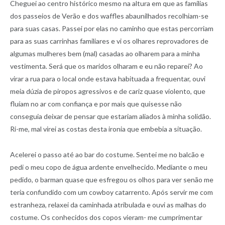
Cheguei ao centro histórico mesmo na altura em que as famílias
dos passeios de Verão e dos waffles abaunilhados recolhiam-se
para suas casas. Passei por elas no caminho que estas percorriam
para as suas carrinhas familiares e vi os olhares reprovadores de
algumas mulheres bem (mal) casadas ao olharem para a minha
vestimenta. Será que os maridos olharam e eu não reparei? Ao
virar a rua para o local onde estava habituada a frequentar, ouvi
meia dúzia de piropos agressivos e de cariz quase violento, que
fluíam no ar com confiança e por mais que quisesse não
conseguia deixar de pensar que estariam aliados à minha solidão.
Ri-me, mal virei as costas desta ironia que embebia a situação.
Acelerei o passo até ao bar do costume. Sentei me no balcão e
pedi o meu copo de água ardente envelhecido. Mediante o meu
pedido, o barman quase que esfregou os olhos para ver senão me
teria confundido com um cowboy catarrento. Após servir me com
estranheza, relaxei da caminhada atribulada e ouvi as malhas do
costume. Os conhecidos dos copos vieram- me cumprimentar