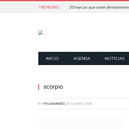
TRENDING
INICIO
AGENDA
NOTÍCIAS
scorpio
BY
FPGUIMARÃES
ON
5 JUNHO, 2024