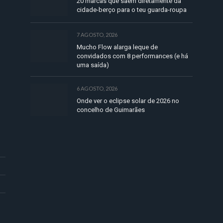
20 marcas que saem diretamente da
cidade-berço para o teu guarda-roupa
7 AGOSTO, 2026
Mucho Flow alarga leque de
convidados com 8 performances (e há
uma saída)
6 AGOSTO, 2026
Onde ver o eclipse solar de 2026 no
concelho de Guimarães