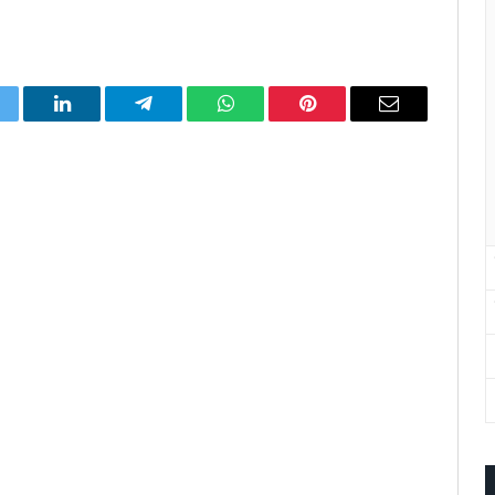
itter
LinkedIn
Telegram
WhatsApp
Pinterest
Email