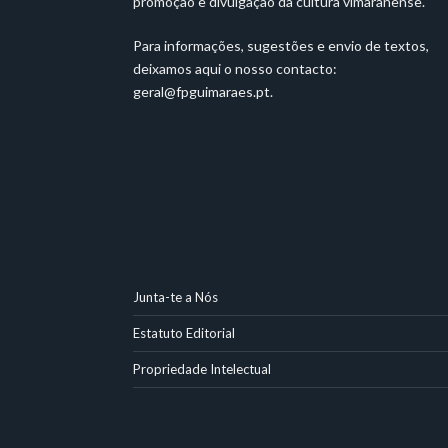
promoção e divulgação da cultura vimaranense.
Para informações, sugestões e envio de textos,
deixamos aqui o nosso contacto:
geral@fpguimaraes.pt
.
Junta-te a Nós
Estatuto Editorial
Propriedade Intelectual