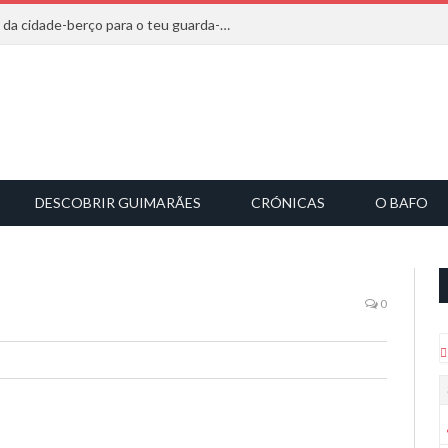
20 marcas que saem diretamente da cidade-berço para o teu guarda-roupa
DESCOBRIR GUIMARÃES
CRÓNICAS
O BAFO
0