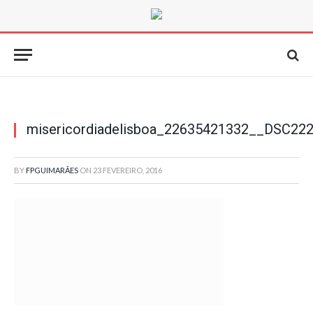
misericordiadelisboa_22635421332__DSC22
BY
FPGUIMARÃES
ON
23 FEVEREIRO, 2016