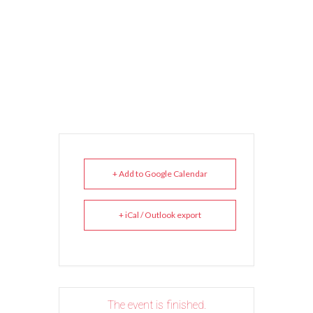
+ Add to Google Calendar
+ iCal / Outlook export
The event is finished.