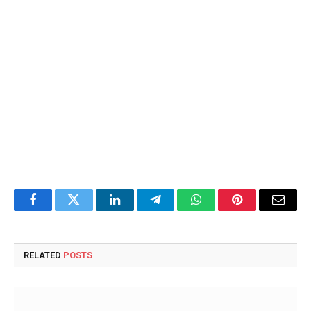
Facebook
Twitter
LinkedIn
Telegram
WhatsApp
Pinterest
Email
RELATED
POSTS