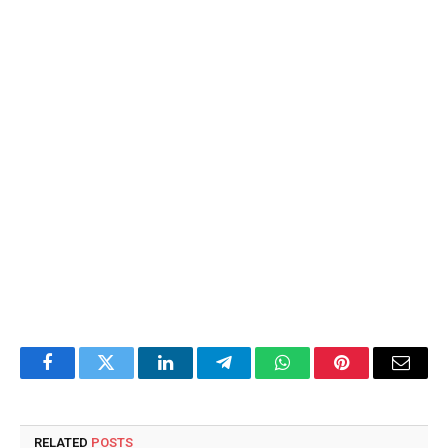
Facebook
Twitter
LinkedIn
Telegram
WhatsApp
Pinterest
Email
RELATED
POSTS