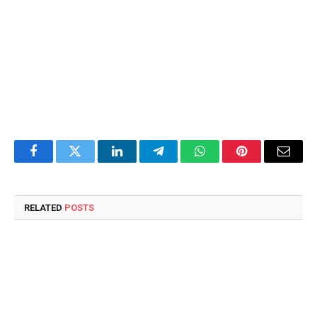
Facebook
Twitter
LinkedIn
Telegram
WhatsApp
Pinterest
Email
RELATED
POSTS