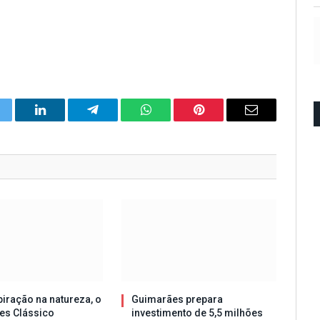
itter
LinkedIn
Telegram
WhatsApp
Pinterest
Email
iração na natureza, o
Guimarães prepara
es Clássico
investimento de 5,5 milhões