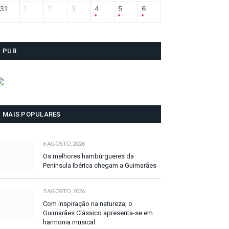
31
1
2
3
4
5
6
PUB
MAIS POPULARES
6 AGOSTO, 2026
Os melhores hambúrgueres da
Península Ibérica chegam a Guimarães
5 AGOSTO, 2026
Com inspiração na natureza, o
Guimarães Clássico apresenta-se em
harmonia musical