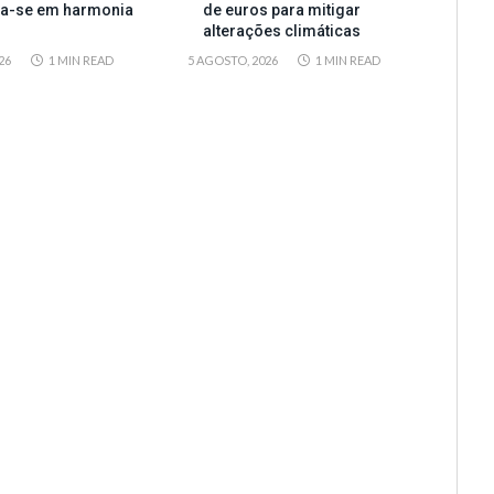
ta-se em harmonia
de euros para mitigar
alterações climáticas
26
1 MIN READ
5 AGOSTO, 2026
1 MIN READ