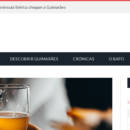
nínsula Ibérica chegam a Guimarães
DESCOBRIR GUIMARÃES
CRÓNICAS
O BAFO