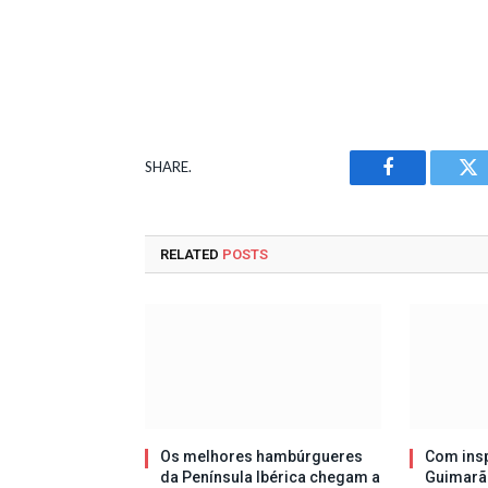
SHARE.
Facebook
Tw
RELATED
POSTS
Os melhores hambúrgueres
Com insp
da Península Ibérica chegam a
Guimarã