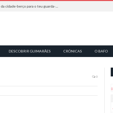
20 marcas que saem diretamente da cidade-berço para o teu guarda-roupa
DESCOBRIR GUIMARÃES
CRÓNICAS
O BAFO
0