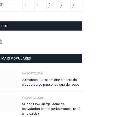
31
1
2
3
4
5
6
PUB
MAIS POPULARES
8 AGOSTO, 2026
20 marcas que saem diretamente da
cidade-berço para o teu guarda-roupa
7 AGOSTO, 2026
Mucho Flow alarga leque de
convidados com 8 performances (e há
uma saída)