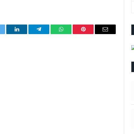
itter
LinkedIn
Telegram
WhatsApp
Pinterest
Email