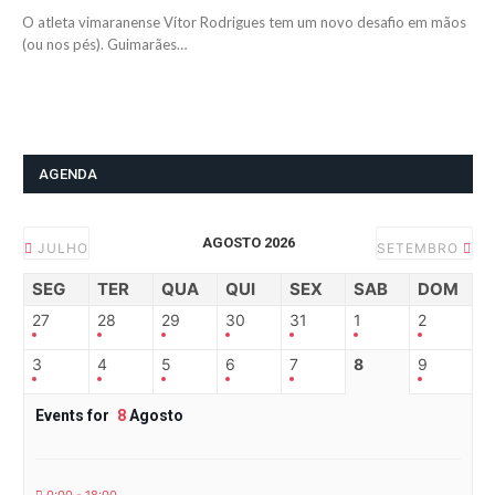
O atleta vimaranense Vítor Rodrigues tem um novo desafio em mãos
(ou nos pés). Guimarães…
AGENDA
AGOSTO 2026
JULHO
SETEMBRO
SEG
TER
QUA
QUI
SEX
SAB
DOM
27
28
29
30
31
1
2
3
4
5
6
7
8
9
Events for
8
Agosto