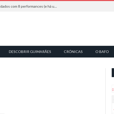
Mucho Flow alarga leque de convidados com 8 performances (e há uma saída)
DESCOBRIR GUIMARÃES
CRÓNICAS
O BAFO