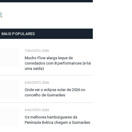
MAIS POPULARES
7 AGOSTO, 2026
Mucho Flow alarga leque de
convidados com 8 performances (e há
uma saída)
6 AGOSTO, 2026
Onde ver o eclipse solar de 2026 no
concelho de Guimarães
6 AGOSTO, 2026
Os melhores hambúrgueres da
Península Ibérica chegam a Guimarães