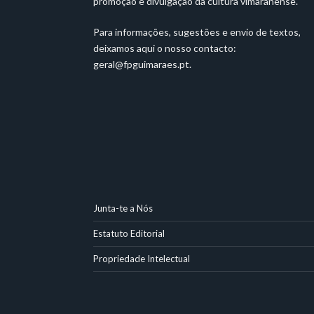
promoção e divulgação da cultura vimaranense.
Para informações, sugestões e envio de textos,
deixamos aqui o nosso contacto:
geral@fpguimaraes.pt
.
Junta-te a Nós
Estatuto Editorial
Propriedade Intelectual