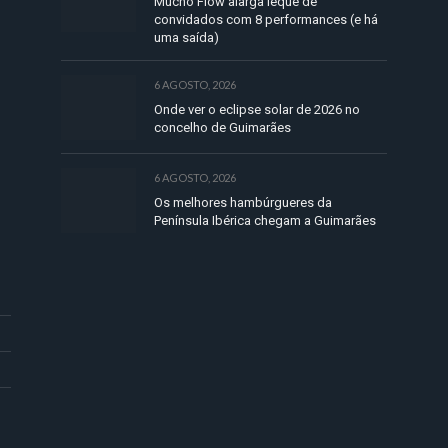
Mucho Flow alarga leque de
convidados com 8 performances (e há
uma saída)
6 AGOSTO, 2026
Onde ver o eclipse solar de 2026 no
concelho de Guimarães
6 AGOSTO, 2026
Os melhores hambúrgueres da
Península Ibérica chegam a Guimarães