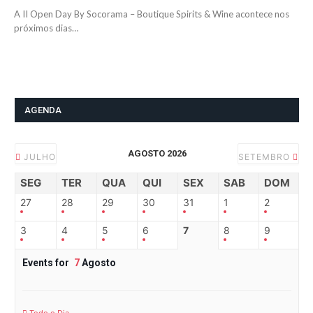
A II Open Day By Socorama – Boutique Spirits & Wine acontece nos
próximos dias…
AGENDA
AGOSTO 2026
JULHO
SETEMBRO
SEG
TER
QUA
QUI
SEX
SAB
DOM
27
28
29
30
31
1
2
3
4
5
6
7
8
9
Events for
7
Agosto