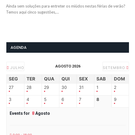
Ainda sem soluções para entreter os miúdos nestas férias de verão?
Temos aqui cinco sugestões,…
AGENDA
AGOSTO 2026
JULHO
SETEMBRO
SEG
TER
QUA
QUI
SEX
SAB
DOM
27
28
29
30
31
1
2
3
4
5
6
7
8
9
Events for
8
Agosto