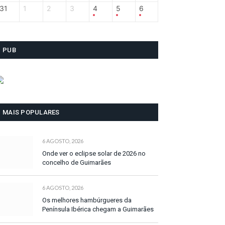
31
1
2
3
4
5
6
PUB
MAIS POPULARES
6 AGOSTO, 2026
Onde ver o eclipse solar de 2026 no
concelho de Guimarães
6 AGOSTO, 2026
Os melhores hambúrgueres da
Península Ibérica chegam a Guimarães