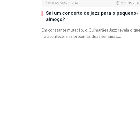
10 NOVEMBRO, 2020
2 MINS REA
Sai um concerto de jazz para o pequeno-
almoço?
Em constante mutação, o Guimarães Jazz revela o qu
irá acontecer nas próximas duas semanas.…