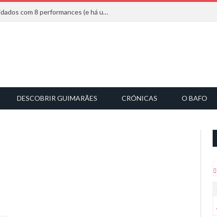
Mucho Flow alarga leque de convidados com 8 performances (e há uma saída)
DESCOBRIR GUIMARÃES
CRÓNICAS
O BAFO