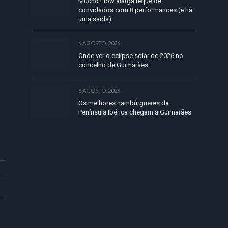
Mucho Flow alarga leque de
convidados com 8 performances (e há
uma saída)
6 AGOSTO, 2026
Onde ver o eclipse solar de 2026 no
concelho de Guimarães
6 AGOSTO, 2026
Os melhores hambúrgueres da
Península Ibérica chegam a Guimarães