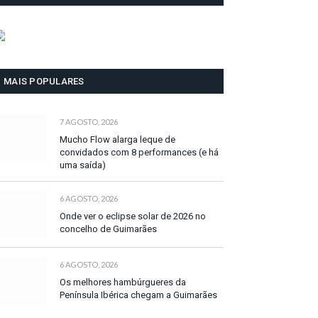
MAIS POPULARES
7 AGOSTO, 2026
Mucho Flow alarga leque de
convidados com 8 performances (e há
uma saída)
6 AGOSTO, 2026
Onde ver o eclipse solar de 2026 no
concelho de Guimarães
6 AGOSTO, 2026
Os melhores hambúrgueres da
Península Ibérica chegam a Guimarães