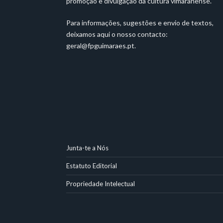
promoção e divulgação da cultura vimaranense.
Para informações, sugestões e envio de textos,
deixamos aqui o nosso contacto:
geral@fpguimaraes.pt
.
Junta-te a Nós
Estatuto Editorial
Propriedade Intelectual