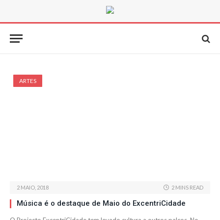
ARTES
2 MAIO, 2018
2 MINS READ
Música é o destaque de Maio do ExcentriCidade