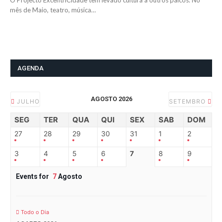
O Projecto ExcentriCidade tem levado cultura a outros palcos. No
mês de Maio, teatro, música…
AGENDA
AGOSTO 2026
JULHO
SETEMBRO
SEG
TER
QUA
QUI
SEX
SAB
DOM
27
28
29
30
31
1
2
3
4
5
6
7
8
9
Events for
7
Agosto
Todo o Dia