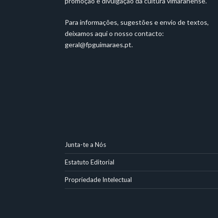
promoção e divulgação da cultura vimaranense.
Para informações, sugestões e envio de textos,
deixamos aqui o nosso contacto:
geral@fpguimaraes.pt
.
Junta-te a Nós
Estatuto Editorial
Propriedade Intelectual