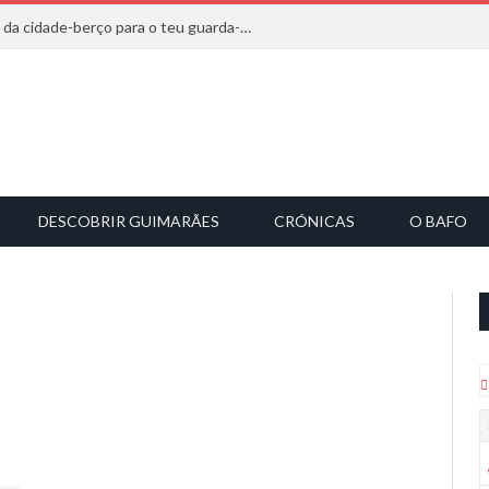
20 marcas que saem diretamente da cidade-berço para o teu guarda-roupa
DESCOBRIR GUIMARÃES
CRÓNICAS
O BAFO