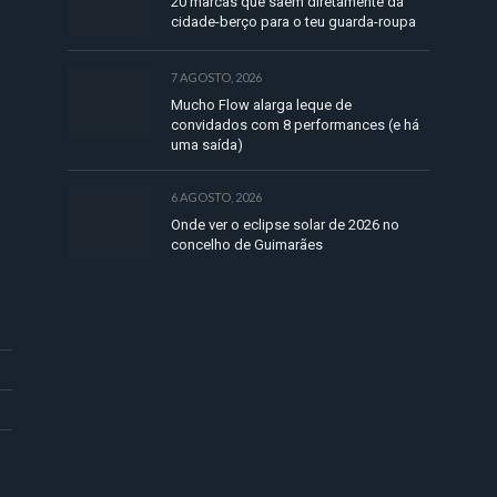
20 marcas que saem diretamente da
cidade-berço para o teu guarda-roupa
7 AGOSTO, 2026
Mucho Flow alarga leque de
convidados com 8 performances (e há
uma saída)
6 AGOSTO, 2026
Onde ver o eclipse solar de 2026 no
concelho de Guimarães