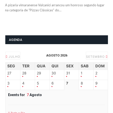
A pizaria vimaranense Vulcanici arrancou um honroso segundo lugar
na categoria de “Pizzas Clássicas” do…
AGENDA
AGOSTO 2026
JULHO
SETEMBRO
SEG
TER
QUA
QUI
SEX
SAB
DOM
27
28
29
30
31
1
2
3
4
5
6
7
8
9
Events for
7
Agosto