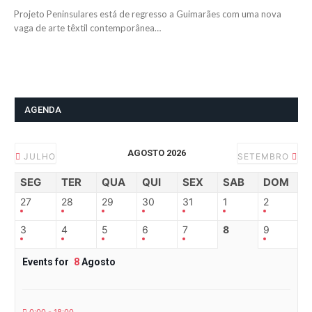
Projeto Peninsulares está de regresso a Guimarães com uma nova
vaga de arte têxtil contemporânea…
AGENDA
AGOSTO 2026
JULHO
SETEMBRO
SEG
TER
QUA
QUI
SEX
SAB
DOM
27
28
29
30
31
1
2
3
4
5
6
7
8
9
Events for
8
Agosto