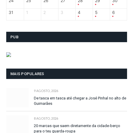
24
25
26
27
28
29
30
31
1
2
3
4
5
6
PUB
MAIS POPULARES
9 AGOSTO, 2026
De tasca em tasca até chegar a José Pinhal no alto de
Guimarães
8 AGOSTO, 2026
20 marcas que saem diretamente da cidade-berço
para o teu guarda-roupa