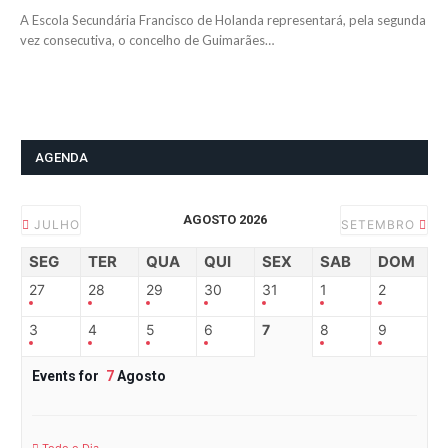
A Escola Secundária Francisco de Holanda representará, pela segunda
vez consecutiva, o concelho de Guimarães…
AGENDA
AGOSTO 2026
JULHO
SETEMBRO
SEG
TER
QUA
QUI
SEX
SAB
DOM
27
28
29
30
31
1
2
3
4
5
6
7
8
9
Events for
7
Agosto