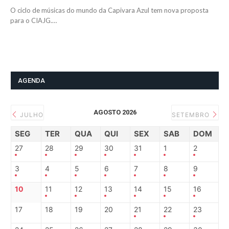
O ciclo de músicas do mundo da Capivara Azul tem nova proposta
para o CIAJG.…
AGENDA
AGOSTO 2026
JULHO
SETEMBRO
SEG
TER
QUA
QUI
SEX
SAB
DOM
27
28
29
30
31
1
2
3
4
5
6
7
8
9
10
11
12
13
14
15
16
17
18
19
20
21
22
23