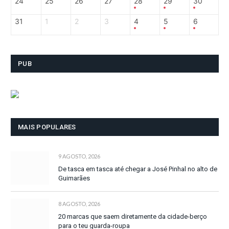
24
25
26
27
28
29
30
31
1
2
3
4
5
6
PUB
MAIS POPULARES
9 AGOSTO, 2026
De tasca em tasca até chegar a José Pinhal no alto de
Guimarães
8 AGOSTO, 2026
20 marcas que saem diretamente da cidade-berço
para o teu guarda-roupa