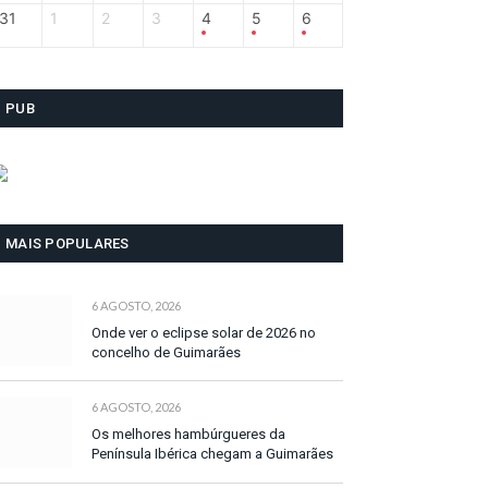
31
1
2
3
4
5
6
PUB
MAIS POPULARES
6 AGOSTO, 2026
Onde ver o eclipse solar de 2026 no
concelho de Guimarães
6 AGOSTO, 2026
Os melhores hambúrgueres da
Península Ibérica chegam a Guimarães