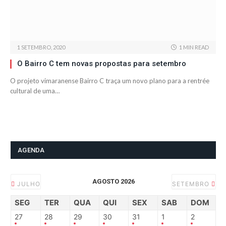
1 SETEMBRO, 2020
1 MIN READ
O Bairro C tem novas propostas para setembro
O projeto vimaranense Bairro C traça um novo plano para a rentrée
cultural de uma…
AGENDA
AGOSTO 2026
JULHO
SETEMBRO
SEG
TER
QUA
QUI
SEX
SAB
DOM
27
28
29
30
31
1
2