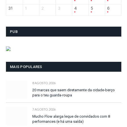
31
1
2
3
4
5
6
PUB
MAIS POPULARES
8 AGOSTO, 2026
20 marcas que saem diretamente da cidade-berço
para o teu guarda-roupa
7 AGOSTO, 2026
Mucho Flow alarga leque de convidados com 8
performances (e há uma saída)