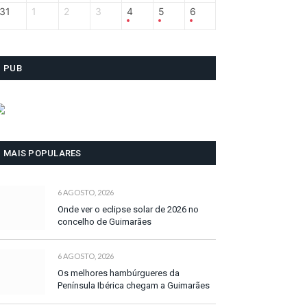
31
1
2
3
4
5
6
PUB
MAIS POPULARES
6 AGOSTO, 2026
Onde ver o eclipse solar de 2026 no
concelho de Guimarães
6 AGOSTO, 2026
Os melhores hambúrgueres da
Península Ibérica chegam a Guimarães