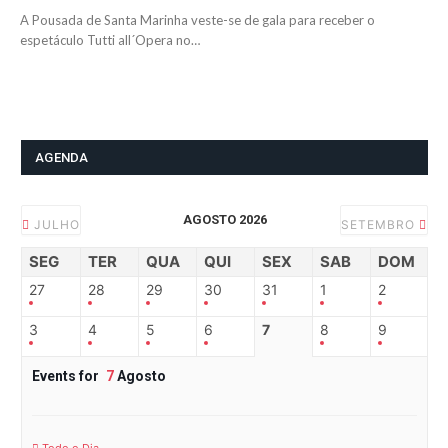
A Pousada de Santa Marinha veste-se de gala para receber o
espetáculo Tutti all´Opera no…
AGENDA
AGOSTO 2026
JULHO
SETEMBRO
SEG
TER
QUA
QUI
SEX
SAB
DOM
27
28
29
30
31
1
2
3
4
5
6
7
8
9
Events for
7
Agosto