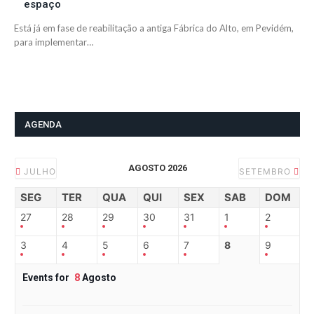
espaço
Está já em fase de reabilitação a antiga Fábrica do Alto, em Pevidém,
para implementar…
AGENDA
AGOSTO 2026
JULHO
SETEMBRO
SEG
TER
QUA
QUI
SEX
SAB
DOM
27
28
29
30
31
1
2
3
4
5
6
7
8
9
Events for
8
Agosto