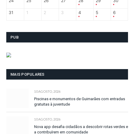
24
25
26
27
28
29
30
31
1
2
3
4
5
6
PUB
MAIS POPULARES
10 AGOSTO, 2026
Piscinas e monumentos de Guimarães com entradas
gratuitas à juventude
10 AGOSTO, 2026
Nova app desafia cidadãos a descobrir rotas verdes e
a contribuírem em comunidade